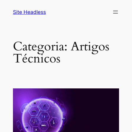
Pular
Site Headless
para
o
conteúdo
Categoria:
Artigos
Técnicos