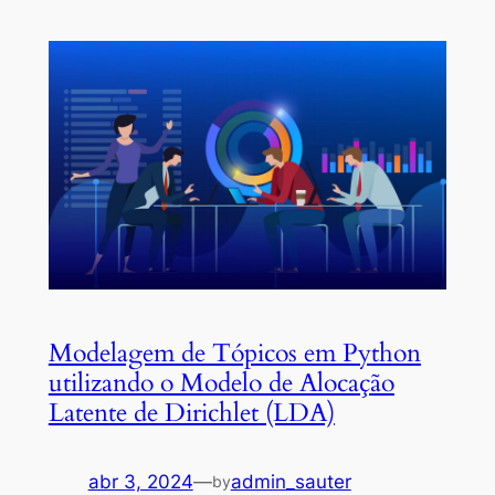
Modelagem de Tópicos em Python
utilizando o Modelo de Alocação
Latente de Dirichlet (LDA)
abr 3, 2024
—
admin_sauter
by